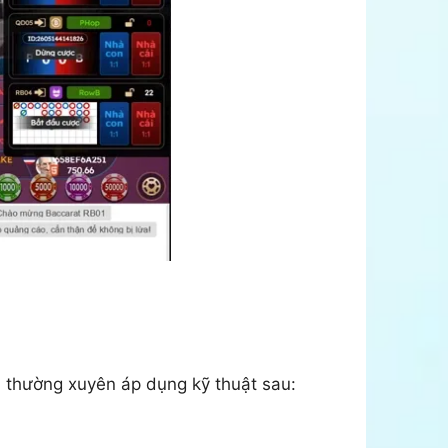
 thường xuyên áp dụng kỹ thuật sau: