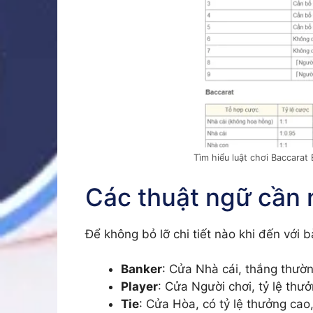
Tìm hiểu luật chơi Baccarat
Các thuật ngữ cần 
Để không bỏ lỡ chi tiết nào khi đến với 
Banker
: Cửa Nhà cái, thắng thườn
Player
: Cửa Người chơi, tỷ lệ thưởn
Tie
: Cửa Hòa, có tỷ lệ thưởng cao,