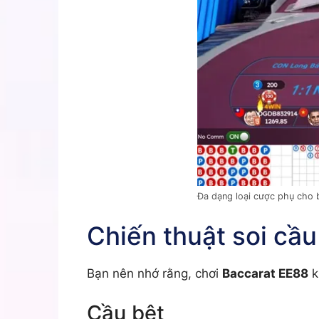
Đa dạng loại cược phụ cho 
Chiến thuật soi cầ
Bạn nên nhớ rằng, chơi
Baccarat EE88
k
Cầu bệt