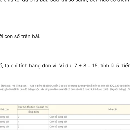
i con số trên bài.
 ta chỉ tính hàng đơn vị. Ví dụ: 7 + 8 = 15, tính là 5 điể