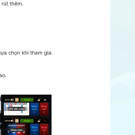
 rút thêm.
ựa chọn khi tham gia:
ao.