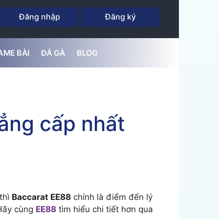
Đăng nhập
Đăng ký
AME BÀI
ĐÁ GÀ
BLOG
ẳng cấp nhất
thì
Baccarat EE88
chính là điểm đến lý
 Hãy cùng
EE88
tìm hiểu chi tiết hơn qua