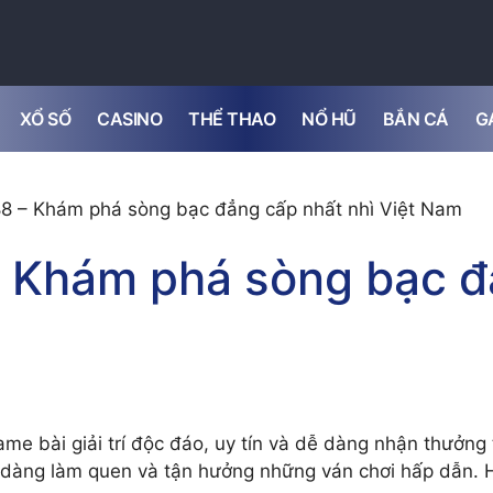
XỔ SỐ
CASINO
THỂ THAO
NỔ HŨ
BẮN CÁ
G
8 – Khám phá sòng bạc đẳng cấp nhất nhì Việt Nam
– Khám phá sòng bạc đ
e bài giải trí độc đáo, uy tín và dễ dàng nhận thưởng 
dễ dàng làm quen và tận hưởng những ván chơi hấp dẫn.