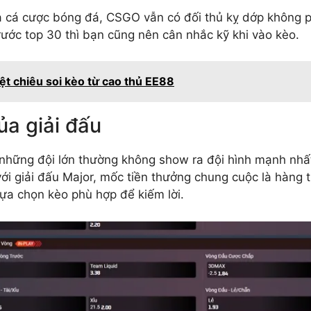
a cá cược bóng đá, CSGO vẫn có đối thủ kỵ dớp không ph
ước top 30 thì bạn cũng nên cân nhắc kỹ khi vào kèo.
ệt chiêu soi kèo từ cao thủ EE88
ủa giải đấu
, những đội lớn thường không show ra đội hình mạnh nh
ới giải đấu Major, mốc tiền thưởng chung cuộc là hàng t
lựa chọn kèo phù hợp để kiếm lời.