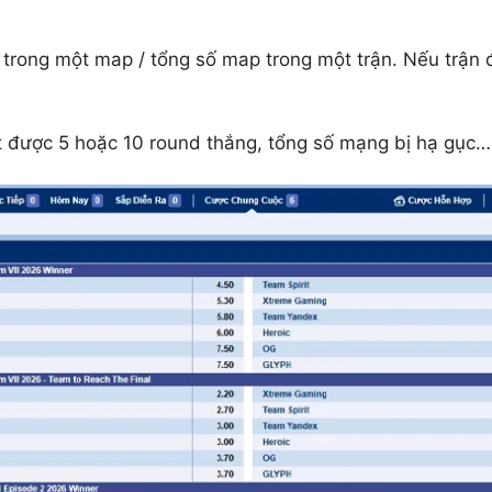
trong một map / tổng số map trong một trận. Nếu trận 
t được 5 hoặc 10 round thắng, tổng số mạng bị hạ gục…