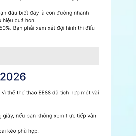
bạn đâu biết đây là con đường nhanh
ó hiệu quả hơn.
50%. Bạn phải xem xét đội hình thi đấu
 2026
vì thế thể thao EE88 đã tích hợp một vài
g giây, nếu bạn không xem trực tiếp vẫn
oại kèo phù hợp.