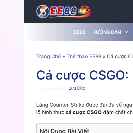
Chuyển
đến
nội
dung
EE88
HƯỚNG DẪN
Trang Chủ
»
Thể thao EE88
»
Cá cược C
Cá cược CSGO: 
21/05/2026
Bởi
Lưu Đức
Làng Counter-Strike được đại đa số ngư
lỡ hình thức
cá cược CSGO
đậm chất ch
Nội Dung Bài Viết